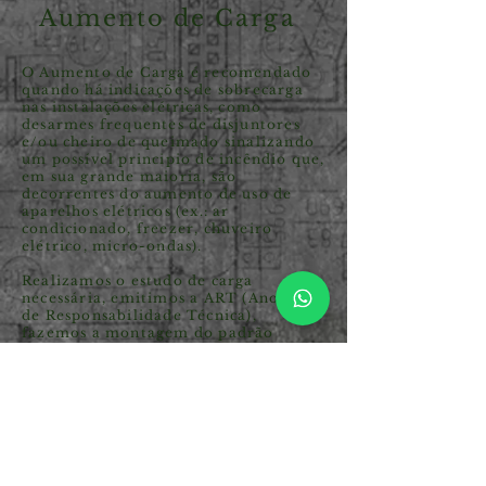
Aumento de Carga
O Aumento de Carga é recomendado
quando há indicações de sobrecarga
nas instalações elétricas, como
desarmes frequentes de disjuntores
e/ou cheiro de queimado sinalizando
um possível principio de incêndio que,
em sua grande maioria, são
decorrentes do aumento de uso de
aparelhos elétricos (ex.: ar
condicionado, freezer, chuveiro
elétrico, micro-ondas).
Realizamos o estudo de carga
necessária, emitimos a ART (Anotação
de Responsabilidade Técnica),
fazemos a montagem do padrão
construtivo e acompanhamos o
processo técnico administrativo ate a
efetiva ligação. Entre em contato
conosco e solicite seu orçamento.
Solicite um Orçamento