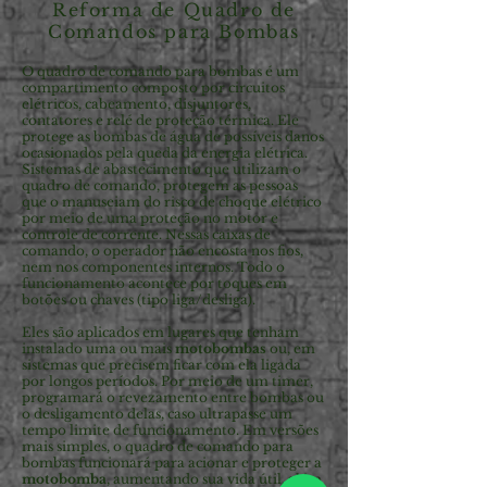
Reforma de Quadro de
Comandos para Bombas
O quadro de comando para bombas é um
compartimento composto por circuitos
elétricos, cabeamento, disjuntores,
contatores e relé de proteção térmica. Ele
protege as bombas de água de possíveis danos
ocasionados pela queda da energia elétrica.
Sistemas de abastecimento que utilizam o
quadro de comando, protegem as pessoas
que o manuseiam do risco de choque elétrico
por meio de uma proteção no motor e
controle de corrente. Nessas caixas de
comando, o operador não encosta nos fios,
nem nos componentes internos. Todo o
funcionamento acontece por toques em
botões ou chaves (tipo liga/desliga).
Eles são aplicados em lugares que tenham
instalado uma ou mais
motobombas
ou, em
sistemas que precisem ficar com ela ligada
por longos períodos. Por meio de um timer,
programará o revezamento entre bombas ou
o desligamento delas, caso ultrapasse um
tempo limite de funcionamento. Em versões
mais simples, o quadro de comando para
bombas funcionará para acionar e proteger a
motobomba
, aumentando sua vida útil, além